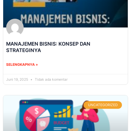
MANAJEMEN BISNIS: KONSEP DAN
STRATEGINYA
SELENGKAPNYA »
Juni 19, 2025
Tidak ada komentar
UNCATEGORIZED