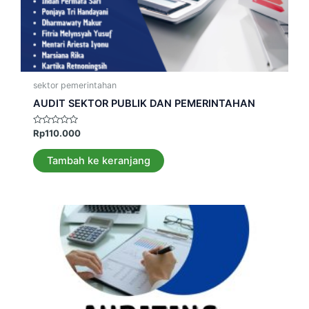
sektor pemerintahan
AUDIT SEKTOR PUBLIK DAN PEMERINTAHAN
Dinilai
Rp
110.000
0
dari
5
Tambah ke keranjang