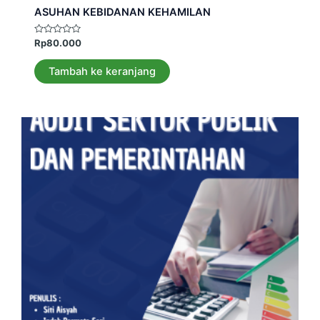
ASUHAN KEBIDANAN KEHAMILAN
Dinilai
Rp
80.000
0
dari
5
Tambah ke keranjang