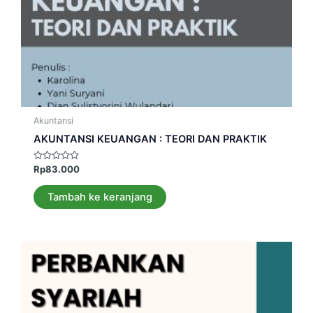
Akuntansi
AKUNTANSI KEUANGAN : TEORI DAN PRAKTIK
Dinilai
Rp
83.000
0
dari
5
Tambah ke keranjang