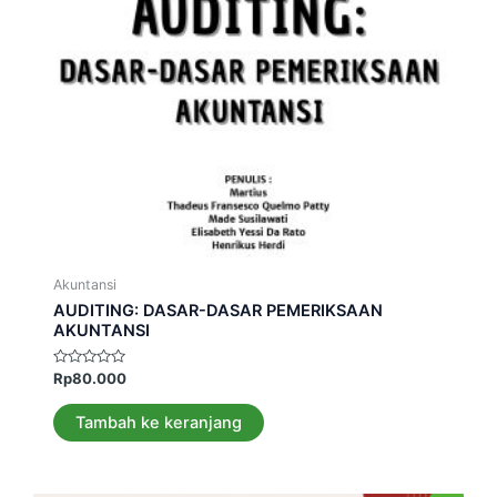
Akuntansi
AUDITING: DASAR-DASAR PEMERIKSAAN
AKUNTANSI
Dinilai
Rp
80.000
0
dari
5
Tambah ke keranjang