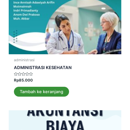
administrasi
ADMINISTRASI KESEHATAN
Dinilai
Rp
85.000
0
dari
5
Tambah ke keranjang