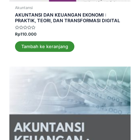
Akuntansi
AKUNTANSI DAN KEUANGAN EKONOMI :
PRAKTIK, TEORI, DAN TRANSFORMASI DIGITAL
Dinilai
Rp
110.000
0
dari
5
Tambah ke keranjang