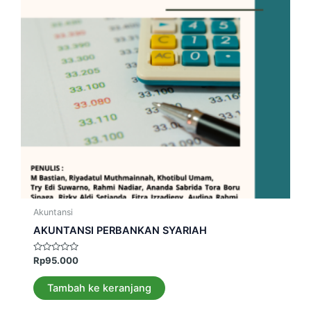
Akuntansi
AKUNTANSI PERBANKAN SYARIAH
Dinilai
Rp
95.000
0
dari
5
Tambah ke keranjang