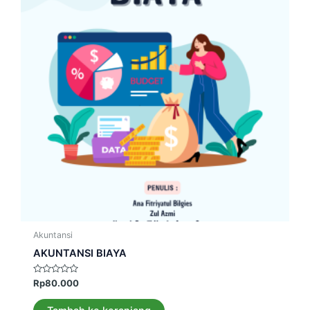
Akuntansi
AKUNTANSI BIAYA
Dinilai
Rp
80.000
0
dari
5