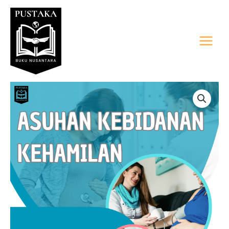
Lewati
Main
ke
Menu
konten
Kuantitas
ASUHAN
KEBIDANAN
KEHAMILAN