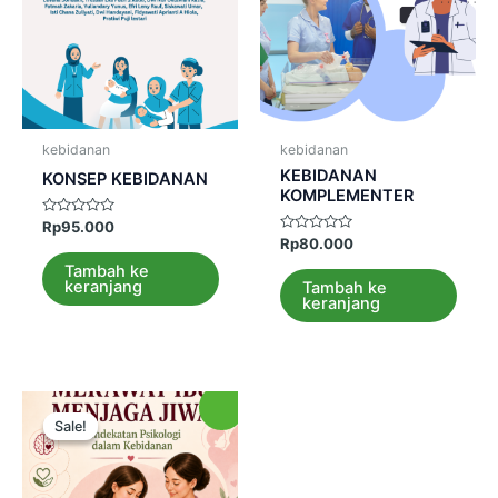
kebidanan
kebidanan
KEBIDANAN
KONSEP KEBIDANAN
KOMPLEMENTER
Dinilai
Rp
95.000
0
Dinilai
Rp
80.000
dari
0
5
dari
Tambah ke
5
keranjang
Tambah ke
keranjang
Sale!
Sale!