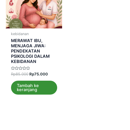
kebidanan
MERAWAT IBU,
MENJAGA JIWA:
PENDEKATAN
PSIKOLOGI DALAM
KEBIDANAN
Dinilai
Rp
85.000
Rp
75.000
0
dari
5
Tambah ke
keranjang