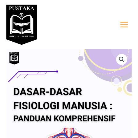
Lewati
Main
ke
Menu
konten
Kuantitas
DASAR-
DASAR
FISIOLOGI
MANUSIA
:
PANDUAN
KOMPREHENSIF