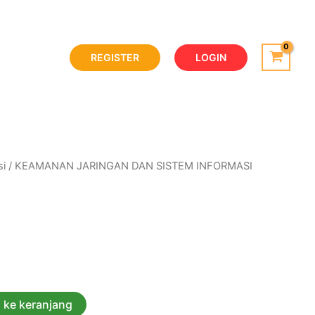
REGISTER
LOGIN
si
/ KEAMANAN JARINGAN DAN SISTEM INFORMASI
GAN DAN SISTEM INFORMASI
 ke keranjang