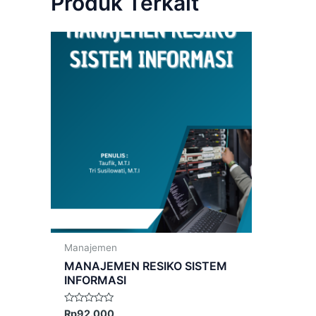
Produk Terkait
Manajemen
MANAJEMEN RESIKO SISTEM
INFORMASI
Dinilai
Rp
92.000