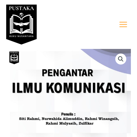
Lewati
Main
ke
Menu
konten
Kuantitas
PENGANTAR
ILMU
KOMUNIKASI