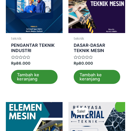
teknik
teknik
PENGANTAR TEKNIK
DASAR-DASAR
INDUSTRI
TEKNIK MESIN
Dinilai
Dinilai
Rp
86.000
Rp
80.000
0
0
dari
dari
5
5
Tambah ke
Tambah ke
keranjang
keranjang
Sale!
Sale!