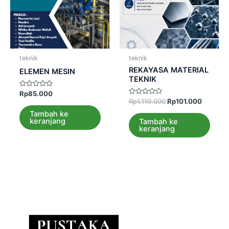
teknik
teknik
REKAYASA MATERIAL
ELEMEN MESIN
TEKNIK
Dinilai
Rp
85.000
0
Dinilai
Rp
1.110.000
Rp
101.000
dari
0
5
dari
Tambah ke
5
keranjang
Tambah ke
keranjang