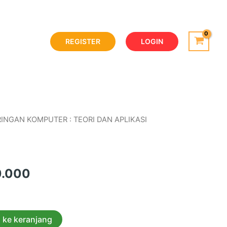
REGISTER
LOGIN
RINGAN KOMPUTER : TEORI DAN APLIKASI
ER : TEORI DAN APLIKASI
0.000
 ke keranjang