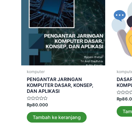
komputer
komput
PENGANTAR JARINGAN
DASAR
KOMPUTER DASAR, KONSEP,
KOMP
DAN APLIKASI
Dinilai
Rp
86.
0
Dinilai
Rp
80.000
dari
0
5
Tam
dari
5
Tambah ke keranjang