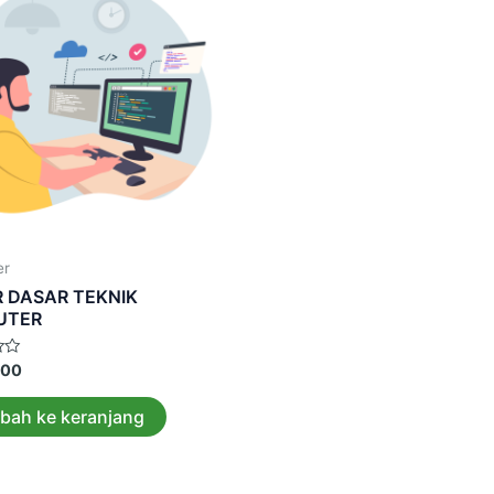
er
 DASAR TEKNIK
UTER
000
bah ke keranjang