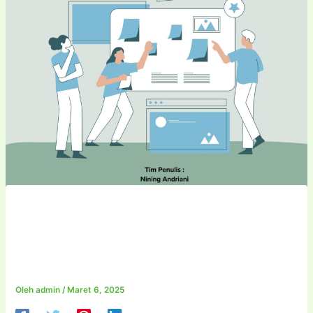
METODOLOGI PENELITIAN
PENDIDIKAN: TEORI DAN
APLIKASI
Oleh
admin
/
Maret 6, 2025