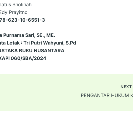
latus Sholihah
Edy Prayitno
978-623-10-6551-3
na Purnama Sari, SE., ME.
a Letak : Tri Putri Wahyuni, S.Pd
PUSTAKA BUKU NUSANTARA
KAPI 060/SBA/2024
NEX